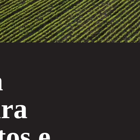
a
ara
tos e