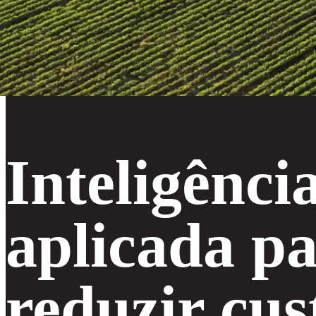
Inteligênci
aplicada p
reduzir cus